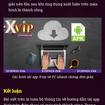
giải nén file, sau khi ứng dụng xuất hiện trên màn
hình là thành công.
Các bước tải app Xvip về PC nhanh chóng, đơn giản
Kết luận
Bài viết trên là toàn bộ thông tin về hướng dẫn tải app
Xvip trên điện thoại và máy tính thành công. Trong