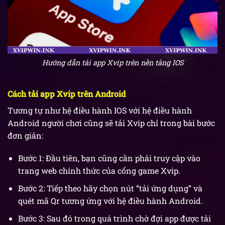
Hướng dẫn tải app Xvip trên nền tảng IOS
Cách tải app Xvip trên Android
Tương tự như hệ điều hành IOS với hệ điều hành
Android người chơi cũng sẽ tải Xvip chỉ trong bài bước
đơn giản:
Bước 1: Đầu tiên, bạn cũng cần phải truy cập vào
trang web chính thức của cổng game Xvip.
Bước 2: Tiếp theo hãy chọn nút “tải ứng dụng” và
quét mã Qr tương ứng với hệ điều hành Android.
Bước 3: Sau đó trong quá trình chờ đợi app được tải