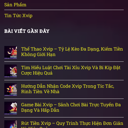
Sản Phẩm
Tin Tức Xvip
BÀI VIẾT GẦN ĐÂY
Thể Thao Xvip – Tỷ Lệ Kèo Đa Dạng, Kiếm Tiền
Không Giới Hạn
Tìm Hiểu Luật Chơi Tài Xỉu Xvip Và Bí Kíp Đặt
Cược Hiệu Quả
Hướng Dẫn Nhận Code Xvip Trong Tíc Tắc,
Rinh Tiền Về Nhà
Game Bài Xvip – Sảnh Chơi Bài Trực Tuyến Đa
Dạng Và Hấp Dẫn
Rút Tiền Xvip – Quy Trình Thực Hiện Đơn Giản