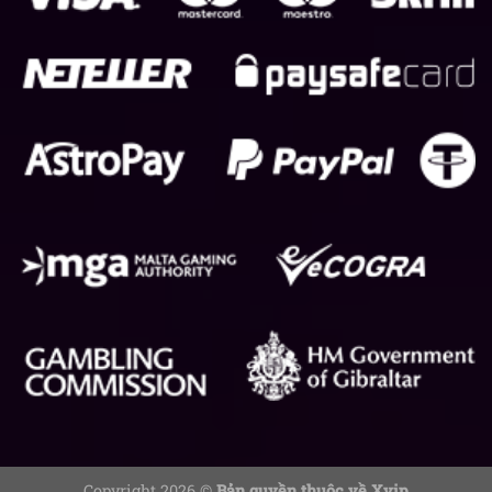
Copyright 2026 ©
Bản quyền thuộc về Xvip