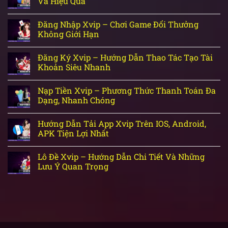
Và Hiệu Quả
Đăng Nhập Xvip – Chơi Game Đổi Thưởng
Không Giới Hạn
Đăng Ký Xvip – Hướng Dẫn Thao Tác Tạo Tài
Khoản Siêu Nhanh
Nạp Tiền Xvip – Phương Thức Thanh Toán Đa
Dạng, Nhanh Chóng
Hướng Dẫn Tải App Xvip Trên IOS, Android,
APK Tiện Lợi Nhất
Lô Đề Xvip – Hướng Dẫn Chi Tiết Và Những
Lưu Ý Quan Trọng