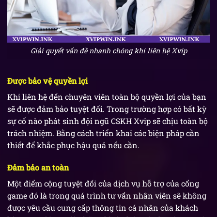
Giải quyết vấn đề nhanh chóng khi liên hệ Xvip
Được bảo vệ quyền lợi
Khi liên hệ đến chuyên viên toàn bộ quyền lợi của bạn
sẽ được đảm bảo tuyệt đối. Trong trường hợp có bất kỳ
sự cố nào phát sinh đội ngũ CSKH Xvip sẽ chịu toàn bộ
trách nhiệm. Bằng cách triển khai các biện pháp cần
thiết để khắc phục hậu quả nếu cần.
Đảm bảo an toàn
Một điểm cộng tuyệt đối của dịch vụ hỗ trợ của cổng
game đó là trong quá trình tư vấn nhân viên sẽ không
được yêu cầu cung cấp thông tin cá nhân của khách