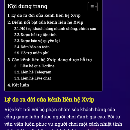
Nội dung trang
Lý do ra đời của kênh liên hệ Xvip
Điểm nổi bật của kênh liên hệ Xvip
Hỗ trợ khách hàng nhanh chóng, chính xác
Được hỗ trợ tận tình
Được bảo vệ quyền lợi
Đảm bảo an toàn
Hỗ trợ miễn phí
Các kênh liên hệ Xvip đang được hỗ trợ
Liên hệ qua Hotline
Liên hệ Telegram
Liên hệ Live chat
Kết luận
Lý do ra đời của kênh liên hệ Xvip
Việc kết nối với bộ phận chăm sóc khách hàng của
cổng game luôn được người chơi đánh giá cao. Bởi tư
vấn viên luôn phục vụ người chơi một cách nhiệt tình