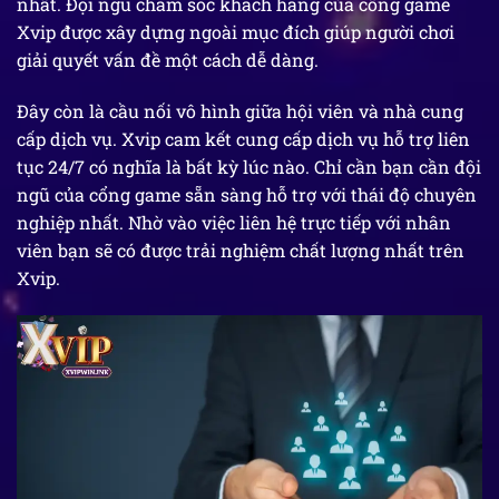
nhất. Đội ngũ chăm sóc khách hàng của cổng game
Xvip được xây dựng ngoài mục đích giúp người chơi
giải quyết vấn đề một cách dễ dàng.
Đây còn là cầu nối vô hình giữa hội viên và nhà cung
cấp dịch vụ. Xvip cam kết cung cấp dịch vụ hỗ trợ liên
tục 24/7 có nghĩa là bất kỳ lúc nào. Chỉ cần bạn cần đội
ngũ của cổng game sẵn sàng hỗ trợ với thái độ chuyên
nghiệp nhất. Nhờ vào việc liên hệ trực tiếp với nhân
viên bạn sẽ có được trải nghiệm chất lượng nhất trên
Xvip.