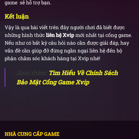
game sẽ hỗ trợ bạn.
Kết luận
Vậy là qua bài viết trên đây người chơi đã biết được
những hình thức
liên hệ Xvip
mới nhất tại cổng game.
Nếu như có bất kỳ câu hỏi nào cần được giải đáp, hay
vấn đề cần giúp đỡ đừng ngần ngại liên hệ đến bộ
phận chăm sóc khách hàng tại Xvip nhé!
Xem thêm:
Tìm Hiểu Về Chính Sách
Bảo Mật Cổng Game Xvip
NHÀ CUNG CẤP GAME