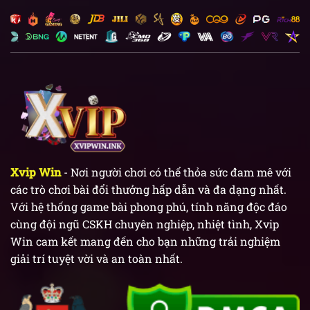
Xvip Win
- Nơi người chơi có thể thỏa sức đam mê với
các trò chơi bài đổi thưởng hấp dẫn và đa dạng nhất.
Với hệ thống game bài phong phú, tính năng độc đáo
cùng đội ngũ CSKH chuyên nghiệp, nhiệt tình, Xvip
Win cam kết mang đến cho bạn những trải nghiệm
giải trí tuyệt vời và an toàn nhất.