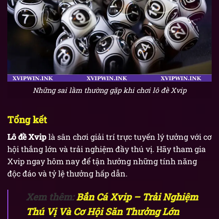
Những sai lầm thường gặp khi chơi lô đề Xvip
Tổng kết
Lô đề Xvip
là sân chơi giải trí trực tuyến lý tưởng với cơ
hội thắng lớn và trải nghiệm đầy thú vị. Hãy tham gia
Xvip ngay hôm nay để tận hưởng những tính năng
độc đáo và tỷ lệ thưởng hấp dẫn.
Xem thêm:
Bắn Cá Xvip – Trải Nghiệm
Thú Vị Và Cơ Hội Săn Thưởng Lớn