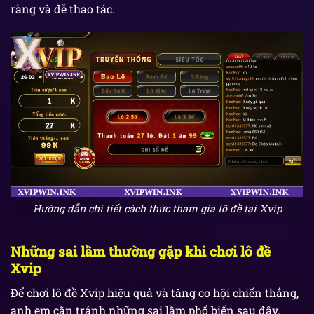
ràng và dễ thao tác.
Hướng dẫn chi tiết cách thức tham gia lô đề tại Xvip
Những sai lầm thường gặp khi chơi lô đề
Xvip
Để chơi lô đề Xvip hiệu quả và tăng cơ hội chiến thắng,
anh em cần tránh những sai lầm phổ biến sau đây.