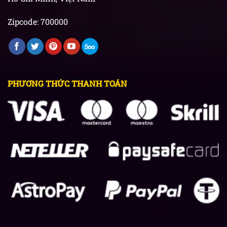
Zipcode:
700000
PHƯƠNG THỨC THANH TOÁN