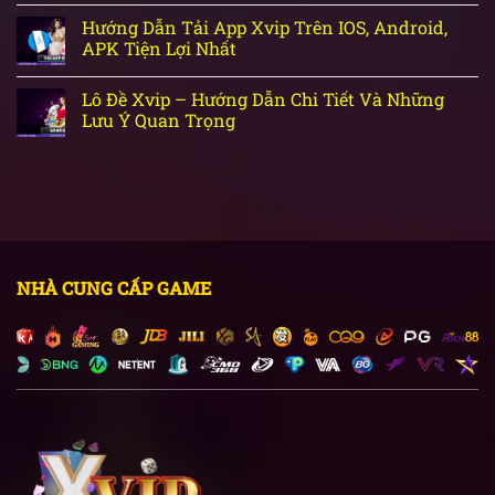
Hướng Dẫn Tải App Xvip Trên IOS, Android,
APK Tiện Lợi Nhất
Lô Đề Xvip – Hướng Dẫn Chi Tiết Và Những
Lưu Ý Quan Trọng
NHÀ CUNG CẤP GAME