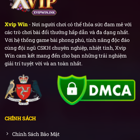
Xvip Win
- Nơi người chơi có thể thỏa sức đam mê với
các trò chơi bài đổi thưởng hấp dẫn và đa dạng nhất.
Với hệ thống game bài phong phú, tính năng độc đáo
cùng đội ngũ CSKH chuyên nghiệp, nhiệt tình, Xvip
Win cam kết mang đến cho bạn những trải nghiệm
giải trí tuyệt vời và an toàn nhất.
CHÍNH SÁCH
Chính Sách Bảo Mật