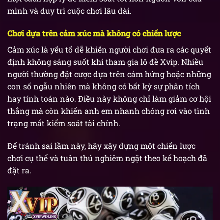
mình và duy trì cuộc chơi lâu dài.
Chơi dựa trên cảm xúc mà không có chiến lược
Cảm xúc là yếu tố dễ khiến người chơi đưa ra các quyết
định không sáng suốt khi tham gia lô đề Xvip. Nhiều
người thường đặt cược dựa trên cảm hứng hoặc những
con số ngẫu nhiên mà không có bất kỳ sự phân tích
hay tính toán nào. Điều này không chỉ làm giảm cơ hội
thắng mà còn khiến anh em nhanh chóng rơi vào tình
trạng mất kiểm soát tài chính.
Để tránh sai lầm này, hãy xây dựng một chiến lược
chơi cụ thể và tuân thủ nghiêm ngặt theo kế hoạch đã
đặt ra.