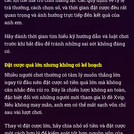
trả thưởng, cách chọn số, và thời gian đặt cược đều rất
quan trọng và ảnh hưởng trực tiếp đến kết quả của
anh em.
Hãy dành thời gian tìm hiểu kỹ hướng dẫn và luật chơi
trước khi bắt đầu để tránh những sai sót không đáng
có.
Đặt cược quá lớn nhưng không có kế hoạch
Nhiều người chơi thường có tâm lý muốn thắng lớn
ngay từ đầu nên đặt cược số tiền quá lớn mà không
cân nhắc đến rủi ro. Đây là chiến lược không an toàn,
đặc biệt đối với những người mới tham gia lô đề Xvip.
Nếu không may mắn, anh em có thể mất sạch vốn chỉ
sau vài lượt chơi.
Thay vì đặt cược lớn, hãy chia nhỏ số tiền và đặt cược
một cách hợp lý để kiểm soát tốt hơn nguồn vốn của