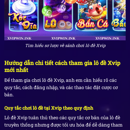
Tìm hiểu sơ lược về sảnh chơi lô đề Xvip
Hướng dẫn chi tiết cách tham gia lô đề Xvip
mới nhất
Để tham gia chơi lô đề Xvip, anh em cần hiểu rõ các
quy tắc, cách đăng nhập, và các thao tác đặt cược cơ
bản.
Quy tắc chơi lô đề tại Xvip theo quy định
Lô đề Xvip tuân thủ theo các quy tắc cơ bản của lô đề
truyền thống nhưng được tối ưu hóa để dễ dàng tham