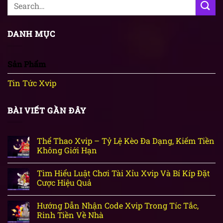
DANH MỤC
Sản Phẩm
Tin Tức Xvip
BÀI VIẾT GẦN ĐÂY
Thể Thao Xvip – Tỷ Lệ Kèo Đa Dạng, Kiếm Tiền
Không Giới Hạn
Tìm Hiểu Luật Chơi Tài Xỉu Xvip Và Bí Kíp Đặt
Cược Hiệu Quả
Hướng Dẫn Nhận Code Xvip Trong Tíc Tắc,
Rinh Tiền Về Nhà