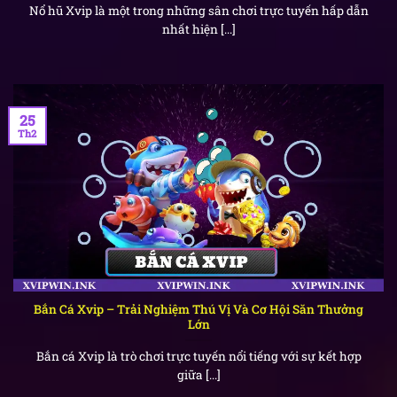
Nổ hũ Xvip là một trong những sân chơi trực tuyến hấp dẫn
nhất hiện [...]
25
Th2
Bắn Cá Xvip – Trải Nghiệm Thú Vị Và Cơ Hội Săn Thưởng
Lớn
Bắn cá Xvip là trò chơi trực tuyến nổi tiếng với sự kết hợp
giữa [...]