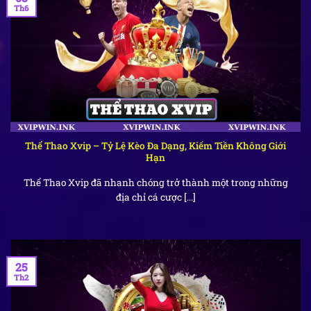
Th6
Thể Thao Xvip – Tỷ Lệ Kèo Đa Dạng, Kiếm Tiền Không Giới
Hạn
Thể Thao Xvip đã nhanh chóng trở thành một trong những
địa chỉ cá cược [...]
25
Th2