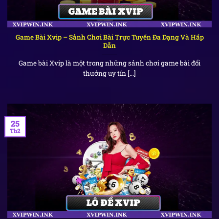
Game Bài Xvip – Sảnh Chơi Bài Trực Tuyến Đa Dạng Và Hấp
Dẫn
Game bài Xvip là một trong những sảnh chơi game bài đổi
thưởng uy tín [...]
25
Th2