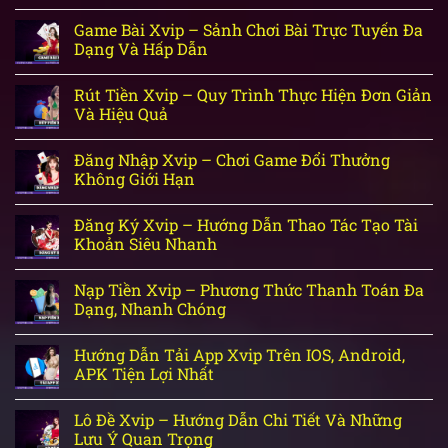
Game Bài Xvip – Sảnh Chơi Bài Trực Tuyến Đa
Dạng Và Hấp Dẫn
Rút Tiền Xvip – Quy Trình Thực Hiện Đơn Giản
Và Hiệu Quả
Đăng Nhập Xvip – Chơi Game Đổi Thưởng
Không Giới Hạn
Đăng Ký Xvip – Hướng Dẫn Thao Tác Tạo Tài
Khoản Siêu Nhanh
Nạp Tiền Xvip – Phương Thức Thanh Toán Đa
Dạng, Nhanh Chóng
Hướng Dẫn Tải App Xvip Trên IOS, Android,
APK Tiện Lợi Nhất
Lô Đề Xvip – Hướng Dẫn Chi Tiết Và Những
Lưu Ý Quan Trọng