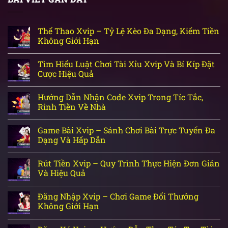
Thể Thao Xvip – Tỷ Lệ Kèo Đa Dạng, Kiếm Tiền
Không Giới Hạn
Tìm Hiểu Luật Chơi Tài Xỉu Xvip Và Bí Kíp Đặt
Cược Hiệu Quả
Hướng Dẫn Nhận Code Xvip Trong Tíc Tắc,
Rinh Tiền Về Nhà
Game Bài Xvip – Sảnh Chơi Bài Trực Tuyến Đa
Dạng Và Hấp Dẫn
Rút Tiền Xvip – Quy Trình Thực Hiện Đơn Giản
Và Hiệu Quả
Đăng Nhập Xvip – Chơi Game Đổi Thưởng
Không Giới Hạn