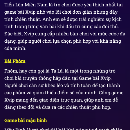
Tiến Lên Miền Nam là trò chơi được yêu thích nhất tại
game bài Xvip nhờ vào lối chơi đơn giản nhưng đầy
tính chiến thuật. Anh em sẽ được trải nghiệm sự kịch
tính trong từng ván bài khi đấu trí cùng các đối thủ.
Đặc biệt, Xvip cung cấp nhiều bàn chơi với mức cược đa
dạng, giúp người chơi lựa chọn phù hợp với khả năng
của mình.
Bài Phỏm
Phỏm, hay còn gọi là Tá Lả, là một trong những trò
chơi bài truyền thống hấp dẫn tại Game bài Xvip.
Người chơi cần sự khéo léo và tính toán để tạo thành
các phỏm và giảm thiểu điểm số của mình. Cổng game
Xvip mang đến giao diện trực quan, giúp anh em dễ
dàng theo dõi và đưa ra các chiến thuật phù hợp.
Game bài mậu binh
Mậu Binh là trò chơi đòi hỏi khả năng tư duy và chiến