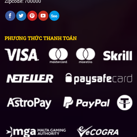
Zipcode:
700000
PHƯƠNG THỨC THANH TOÁN