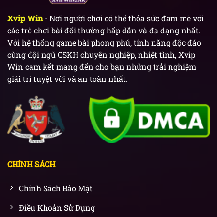
Xvip Win
- Nơi người chơi có thể thỏa sức đam mê với
các trò chơi bài đổi thưởng hấp dẫn và đa dạng nhất.
Với hệ thống game bài phong phú, tính năng độc đáo
cùng đội ngũ CSKH chuyên nghiệp, nhiệt tình, Xvip
Win cam kết mang đến cho bạn những trải nghiệm
giải trí tuyệt vời và an toàn nhất.
CHÍNH SÁCH
Chính Sách Bảo Mật
Điều Khoản Sử Dụng