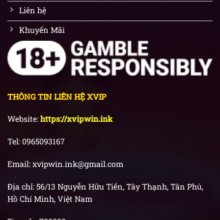
Liên hệ
Khuyến Mãi
THÔNG TIN LIÊN HỆ XVIP
Website:
https://xvipwin.ink
Tel:
0965093167
Email:
xvipwin.ink@gmail.com
Địa chỉ:
56/13 Nguyễn Hữu Tiến, Tây Thạnh, Tân Phú,
Hồ Chí Minh, Việt Nam